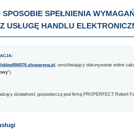
 SPOSOBIE SPEŁNIENIA WYMAGA
Z USŁUGĘ HANDLU ELEKTRONIC
ACJA:
//sklep894076.shoparena.pl
, umożliwiający dokonywanie online zak
towy
”).
wadzący działalność gospodarczą pod firmą PROPERFECT Robert Fabi
usługi