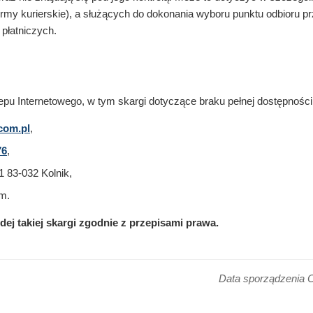
rmy kurierskie), a służących do dokonania wyboru punktu odbioru pr
płatniczych.
epu Internetowego, w tym skargi dotyczące braku pełnej dostępnośc
com.pl
,
76
,
 83-032 Kolnik,
m.
ej takiej skargi zgodnie z przepisami prawa.
Data sporządzenia O