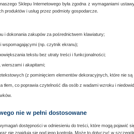
 naszego Sklepu Internetowego była zgodna z wymaganiami ustawy z
ch produktów i usług przez podmioty gospodarcze.
pu i dokonania zakupów za pośrednictwem klawiatury;
i wspomagającymi (np. czytnik ekranu);
owiększania tekstu bez utraty treści i funkcjonalności;
 wierszami i akapitami;
nietekstowych (z pominięciem elementów dekoracyjnych, które nie są
a tłem, co poprawia czytelność dla osób z wadami wzroku i niedowi
ówków.
owego nie w pełni dostosowane
ymagań dostępności w odniesieniu do treści, które mogą pojawić się
az nie znajdują się pod jego kontrolą. Może to dotyczyć w szczegó