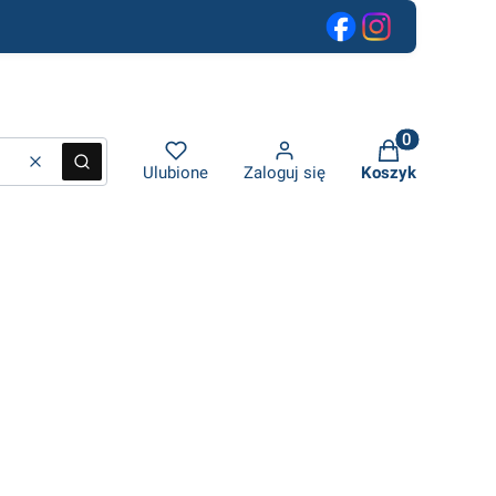
 600 zł netto
Produkty w ko
Wyczyść
Szukaj
Ulubione
Zaloguj się
Koszyk