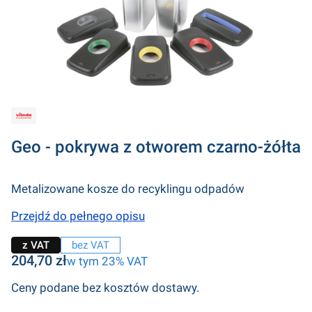
Geo - pokrywa z otworem czarno-żółta
Metalizowane kosze do recyklingu odpadów
Przejdź do pełnego opisu
z VAT
bez VAT
Cena
204,70 zł
w tym 23% VAT
w tym
23%
VAT
Ceny podane bez kosztów dostawy.