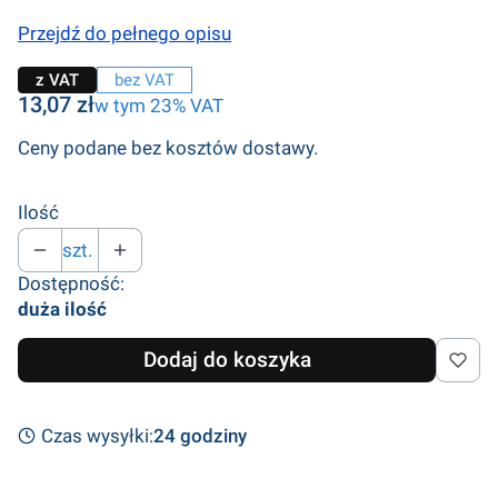
Przejdź do pełnego opisu
z VAT
bez VAT
Cena
13,07 zł
w tym 23% VAT
w tym
23%
VAT
Ceny podane bez kosztów dostawy.
Ilość
szt.
Dostępność:
duża ilość
Dodaj do koszyka
Czas wysyłki:
24 godziny