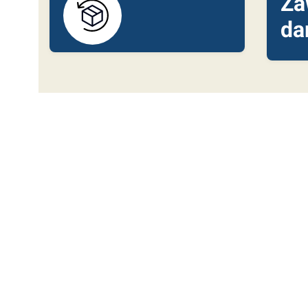
Za
da