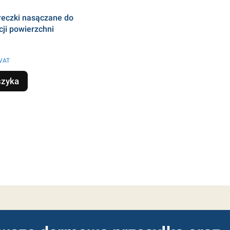
reczki nasączane do
ji powierzchni
 VAT
szyka