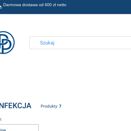
Darmowa dostawa od
NFEKCJA
Produkty:
7
produktów
:
lne