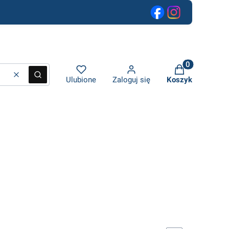
 600 zł netto
Produkty w ko
Wyczyść
Szukaj
Ulubione
Zaloguj się
Koszyk