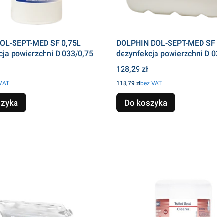
DOL-SEPT-MED SF 0,75L
DOLPHIN DOL-SEPT-MED SF 
cja powierzchni D 033/0,75
dezynfekcja powierzchni D 0
Cena
128,29 zł
Cena
 VAT
118,79 zł
bez VAT
szyka
Do koszyka