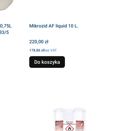
0,75L
Mikrozid AF liquid 10 L.
33/5
Cena
220,00 zł
Cena
178,86 zł
bez VAT
Do koszyka