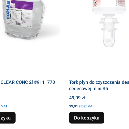
 CLEAR CONC 2l #9111770
Tork płyn do czyszczenia des
sedesowej mini S5
Cena
49,09 zł
Cena
z VAT
39,91 zł
bez VAT
szyka
Do koszyka