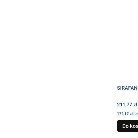
SIRAFAN
Cena
211,77 zł
Cena
172,17 zł
be
Do ko