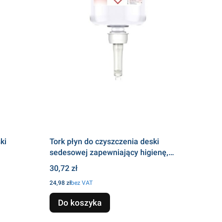
ki
Tork płyn do czyszczenia deski
sedesowej zapewniający higienę,
dozowniki S2, jakość Premium
Cena
30,72 zł
Cena
24,98 zł
bez VAT
Do koszyka