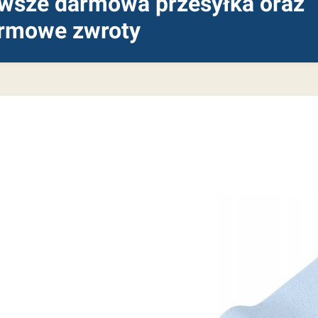
wsze darmowa przesyłka oraz
rmowe zwroty