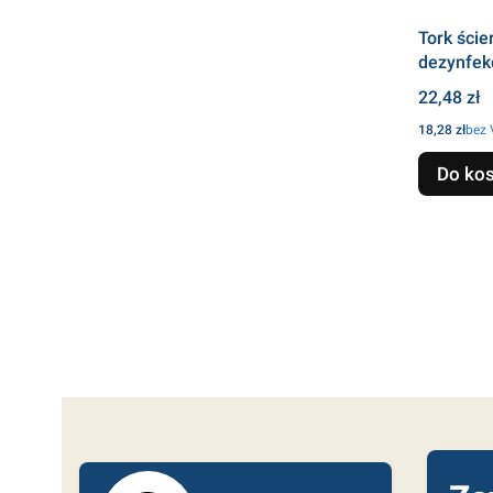
Tork ście
dezynfekc
Cena
22,48 zł
Cena
18,28 zł
bez
Do ko