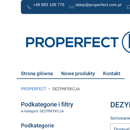
+48 883 108 776
sklep@properfect.com.pl
Strona główna
Nowe produkty
Kontakt
PROPERFECT
DEZYNFEKCJA
DEZY
Podkategorie i filtry
w kategorii: DEZYNFEKCJA
Lista 
Sortowanie
Podkategorie
Domyś