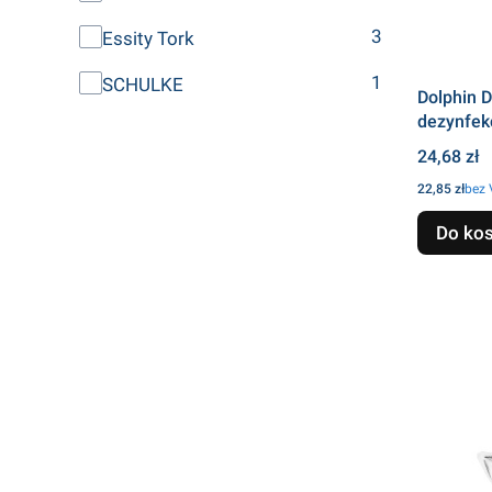
3
Essity Tork
1
SCHULKE
Dolphin 
dezynfek
Cena
24,68 zł
Cena
22,85 zł
bez
Do ko