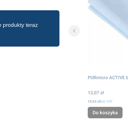
 produkty teraz
PURmicro ACTIVE b
Cena
13,07 zł
Cena
10,63 zł
bez VAT
Do koszyka