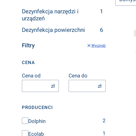
Dezynfekcja narzędzi i
1
urządzeń
Dezynfekcja powierzchni
6
Filtry
Wyczyść
CENA
Cena od
Cena do
zł
zł
PRODUCENCI
Producenci
2
Dolphin
1
Ecolab