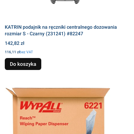
KATRIN podajnik na ręczniki centralnego dozowania
rozmiar S - Czarny (231241) #82247
Cena
142,82 zł
Cena
116,11 zł
bez VAT
Do koszyka