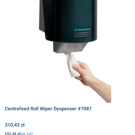
Centrefeed Roll Wiper Dyspenser #7087
Cena
310,43 zł
Cena
252,38 zł
bez VAT