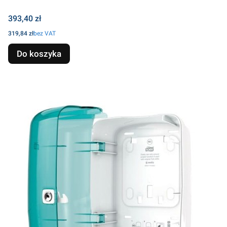
Cena
393,40 zł
Cena
319,84 zł
bez VAT
Do koszyka