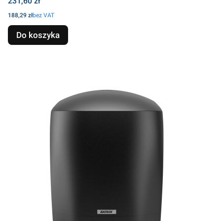
Cena
231,60 zł
Cena
188,29 zł
bez VAT
Do koszyka