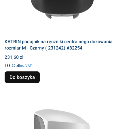
KATRIN podajnik na ręczniki centralnego dozowania
rozmiar M - Czarny ( 231242) #82254
Cena
231,60 zł
Cena
188,29 zł
bez VAT
Do koszyka