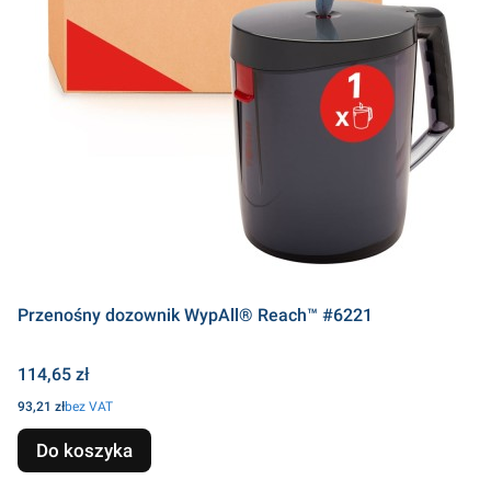
Przenośny dozownik WypAll® Reach™ #6221
Cena
114,65 zł
Cena
93,21 zł
bez VAT
Do koszyka