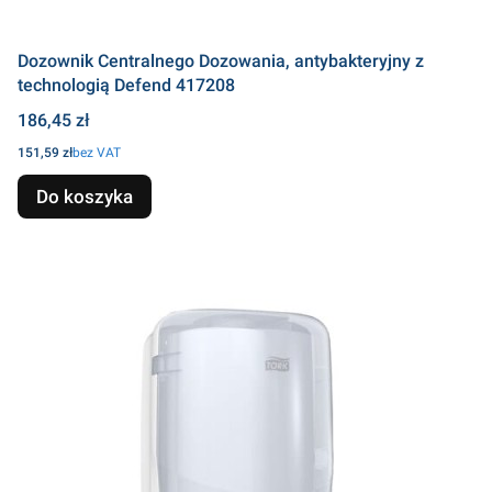
Dozownik Centralnego Dozowania, antybakteryjny z
technologią Defend 417208
Cena
186,45 zł
Cena
151,59 zł
bez VAT
Do koszyka