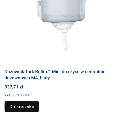
Dozownik Tork Reflex™ Mini do czyściw centralnie
dozowanych M4, biały
Cena
337,71 zł
Cena
274,56 zł
bez VAT
Do koszyka