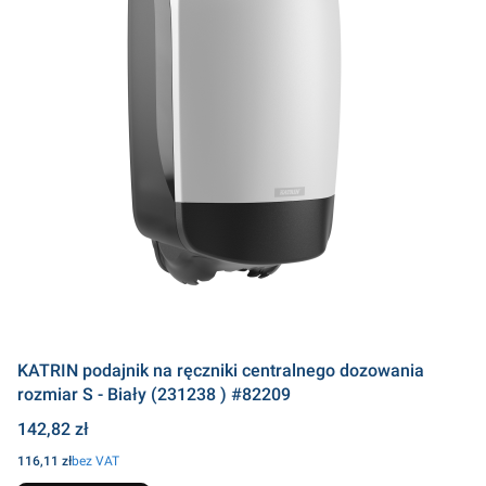
KATRIN podajnik na ręczniki centralnego dozowania
rozmiar S - Biały (231238 ) #82209
Cena
142,82 zł
Cena
116,11 zł
bez VAT