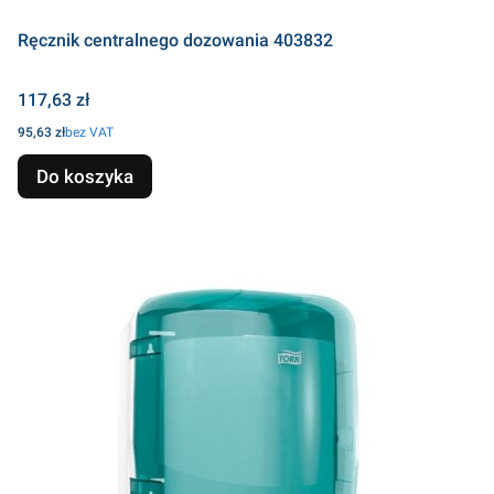
Ręcznik centralnego dozowania 403832
Cena
117,63 zł
Cena
95,63 zł
bez VAT
Do koszyka