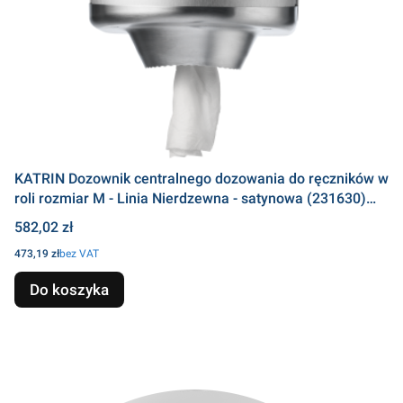
KATRIN Dozownik centralnego dozowania do ręczników w
roli rozmiar M - Linia Nierdzewna - satynowa (231630)
#993100
Cena
582,02 zł
Cena
473,19 zł
bez VAT
Do koszyka