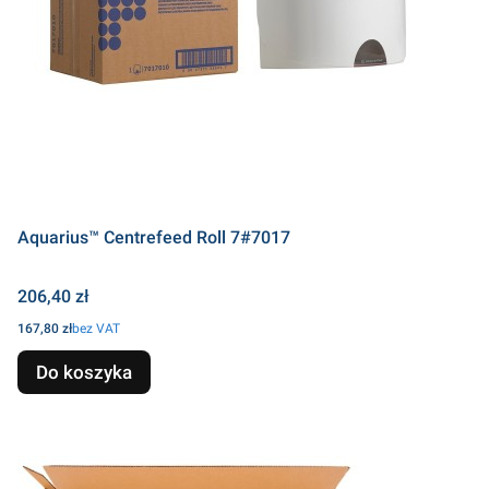
Aquarius™ Centrefeed Roll 7#7017
Cena
206,40 zł
Cena
167,80 zł
bez VAT
Do koszyka