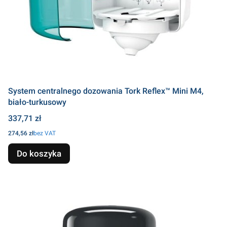
System centralnego dozowania Tork Reflex™ Mini M4,
biało-turkusowy
Cena
337,71 zł
Cena
274,56 zł
bez VAT
Do koszyka