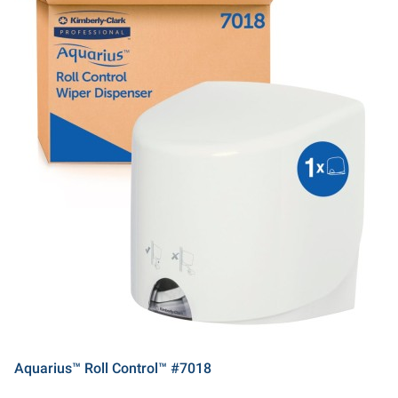
Aquarius™ Roll Control™ #7018