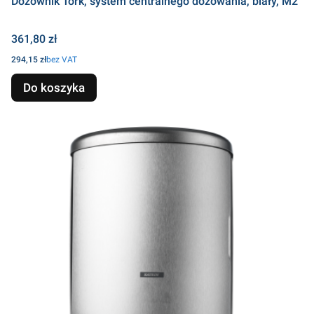
Dozownik Tork, system centralnego dozowania, biały, M2
Cena
361,80 zł
Cena
294,15 zł
bez VAT
Do koszyka