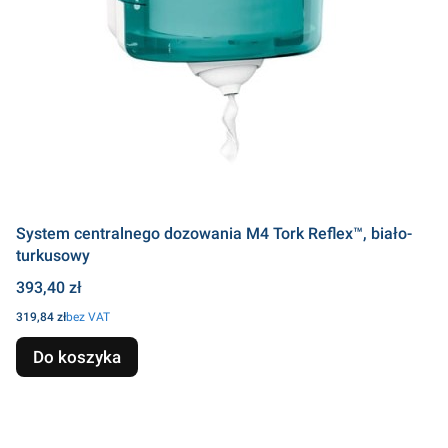
System centralnego dozowania M4 Tork Reflex™, biało-
turkusowy
Cena
393,40 zł
Cena
319,84 zł
bez VAT
Do koszyka