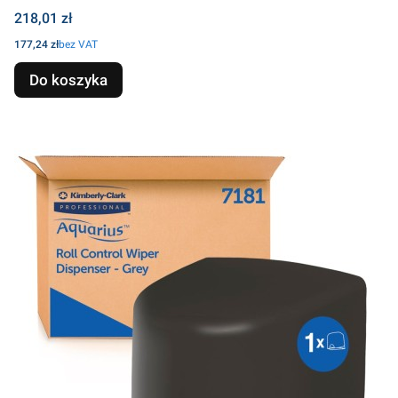
Cena
218,01 zł
Cena
177,24 zł
bez VAT
Do koszyka