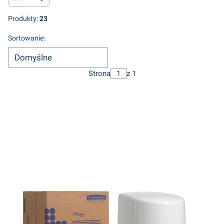
Produkty:
23
Lista produktów
Sortowanie:
Domyślne
Strona
z 1