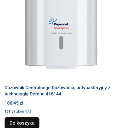
Dozownik Centralnego Dozowania, antybakteryjny z
technologią Defend 416144
Cena
186,45 zł
Cena
151,59 zł
bez VAT
Do koszyka