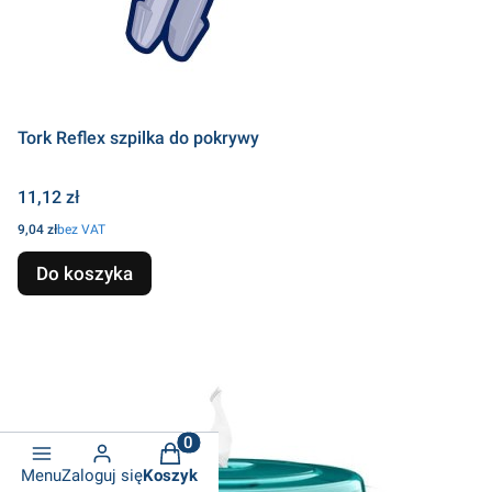
Tork Reflex szpilka do pokrywy
Cena
11,12 zł
Cena
9,04 zł
bez VAT
Do koszyka
Produkty w koszyku: 0. Zobacz szcze
Menu
Zaloguj się
Koszyk