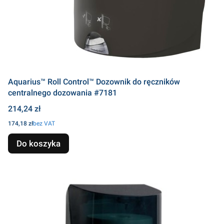
Aquarius™ Roll Control™ Dozownik do ręczników
centralnego dozowania #7181
Cena
214,24 zł
Cena
174,18 zł
bez VAT
Do koszyka