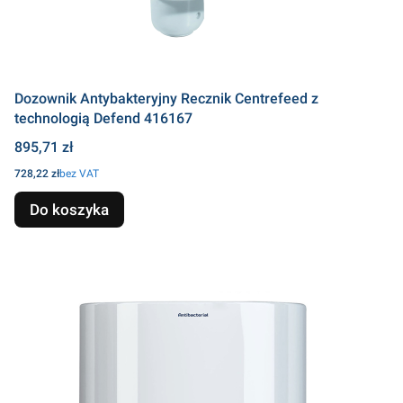
Dozownik Antybakteryjny Recznik Centrefeed z
technologią Defend 416167
Cena
895,71 zł
Cena
728,22 zł
bez VAT
Do koszyka