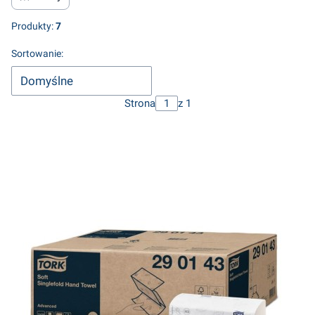
Produkty:
7
Lista produktów
Sortowanie:
Domyślne
Strona
z 1