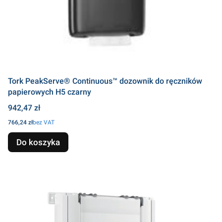
Tork PeakServe® Continuous™ dozownik do ręczników
papierowych H5 czarny
Cena
942,47 zł
Cena
766,24 zł
bez VAT
Do koszyka