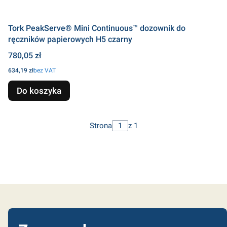
Tork PeakServe® Mini Continuous™ dozownik do
ręczników papierowych H5 czarny
Cena
780,05 zł
Cena
634,19 zł
bez VAT
Do koszyka
Strona
z 1