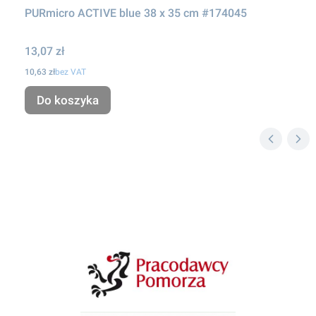
PURmicro ACTIVE blue 38 x 35 cm #174045
Cena
13,07 zł
Cena
10,63 zł
bez VAT
Do koszyka
Linki w stopce