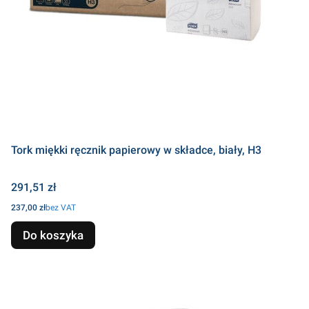
Tork miękki ręcznik papierowy w składce, biały, H3
Cena
291,51 zł
Cena
237,00 zł
bez VAT
Do koszyka