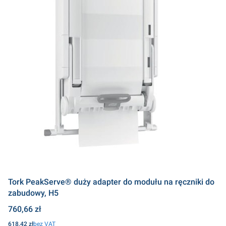
Tork PeakServe® duży adapter do modułu na ręczniki do
zabudowy, H5
Cena
760,66 zł
Cena
618,42 zł
bez VAT