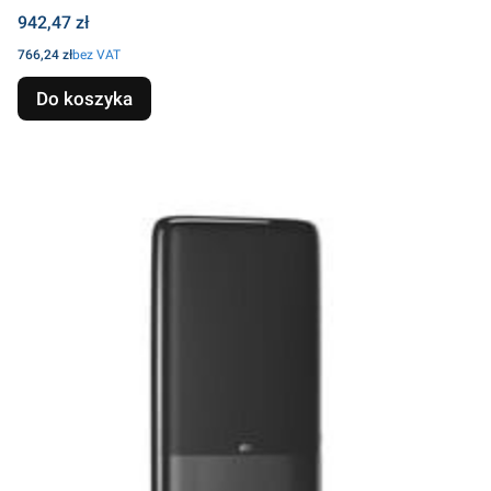
Cena
942,47 zł
Cena
766,24 zł
bez VAT
Do koszyka