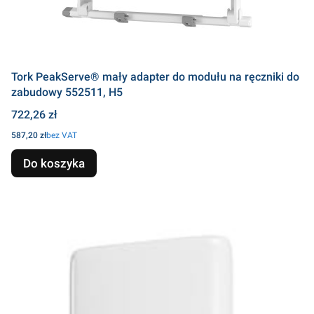
Tork PeakServe® mały adapter do modułu na ręczniki do
zabudowy 552511, H5
Cena
722,26 zł
Cena
587,20 zł
bez VAT
Do koszyka