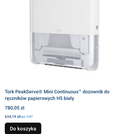
Tork PeakServe® Mini Continuous™ dozownik do
ręczników papierowych H5 biały
Cena
780,05 zł
Cena
634,19 zł
bez VAT
Do koszyka