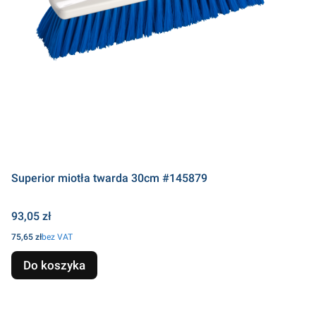
Superior miotła twarda 30cm #145879
Cena
93,05 zł
Cena
75,65 zł
bez VAT
Do koszyka