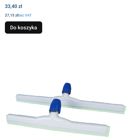
Cena
33,40 zł
Cena
27,15 zł
bez VAT
Do koszyka