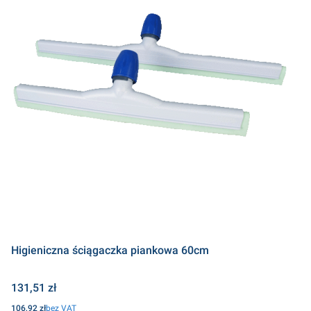
Higieniczna ściągaczka piankowa 60cm
Cena
131,51 zł
Cena
106,92 zł
bez VAT