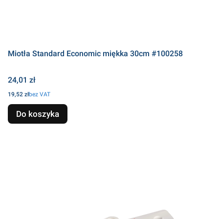
Miotła Standard Economic miękka 30cm #100258
Cena
24,01 zł
Cena
19,52 zł
bez VAT
Do koszyka