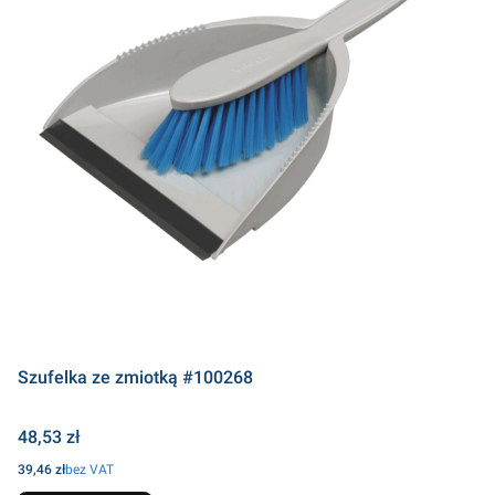
Szufelka ze zmiotką #100268
Cena
48,53 zł
Cena
39,46 zł
bez VAT