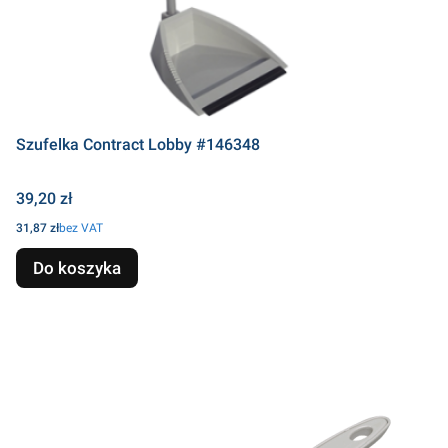
Szufelka Contract Lobby #146348
Cena
39,20 zł
Cena
31,87 zł
bez VAT
Do koszyka