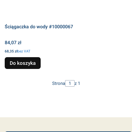
Ściągaczka do wody #10000067
Cena
84,07 zł
Cena
68,35 zł
bez VAT
Do koszyka
Strona
z 1