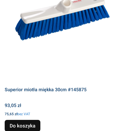
Superior miotła miękka 30cm #145875
Cena
93,05 zł
Cena
75,65 zł
bez VAT
Do koszyka