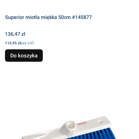
Superior miotła miękka 50cm #145877
Cena
136,47 zł
Cena
110,95 zł
bez VAT
Do koszyka