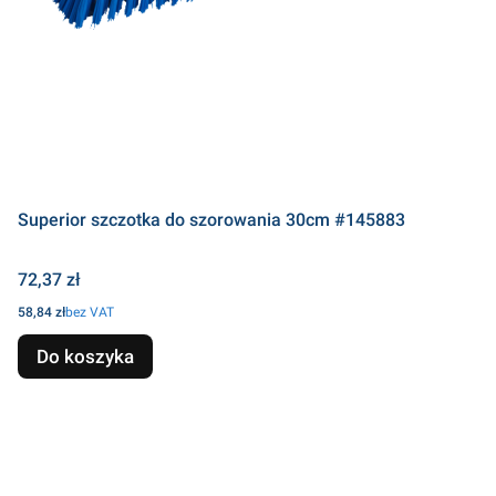
Superior szczotka do szorowania 30cm #145883
Cena
72,37 zł
Cena
58,84 zł
bez VAT
Do koszyka