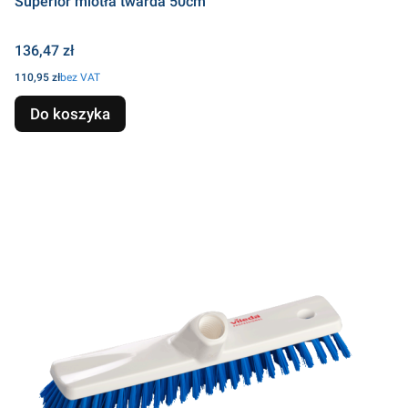
Superior miotła twarda 50cm
Cena
136,47 zł
Cena
110,95 zł
bez VAT
Do koszyka