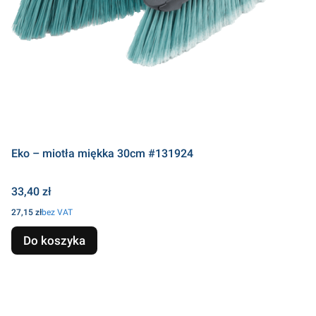
Eko – miotła miękka 30cm #131924
Cena
33,40 zł
Cena
27,15 zł
bez VAT
Do koszyka