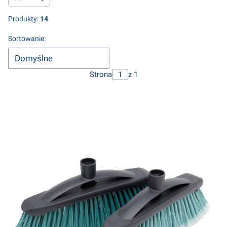
Produkty:
14
Lista produktów
Sortowanie:
Domyślne
Strona
z 1