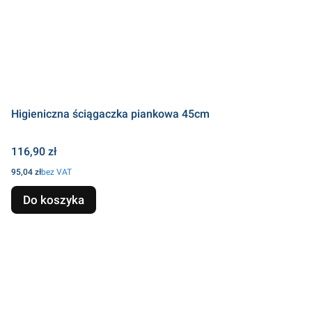
Higieniczna ściągaczka piankowa 45cm
Cena
116,90 zł
Cena
95,04 zł
bez VAT
Do koszyka