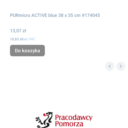
PURmicro ACTIVE blue 38 x 35 cm #174045
Cena
13,07 zł
Cena
10,63 zł
bez VAT
Do koszyka
Linki w stopce