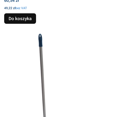
Cena
60,54 zł
Cena
49,22 zł
bez VAT
Do koszyka