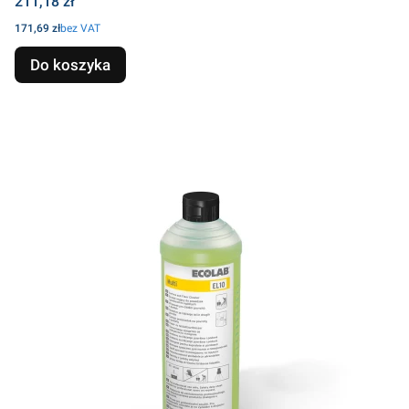
Cena
211,18 zł
Cena
171,69 zł
bez VAT
Do koszyka