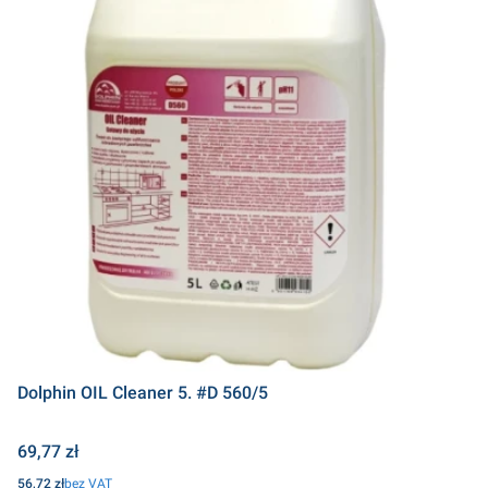
Dolphin OIL Cleaner 5. #D 560/5
Cena
69,77 zł
Cena
56,72 zł
bez VAT