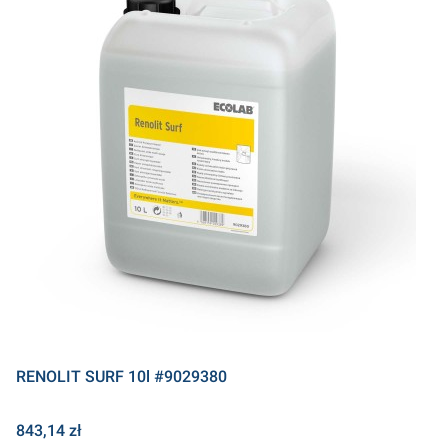
RENOLIT SURF 10l #9029380
Cena
843,14 zł