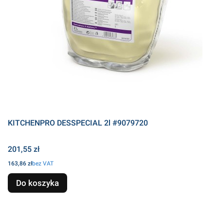
KITCHENPRO DESSPECIAL 2l #9079720
Cena
201,55 zł
Cena
163,86 zł
bez VAT
Do koszyka