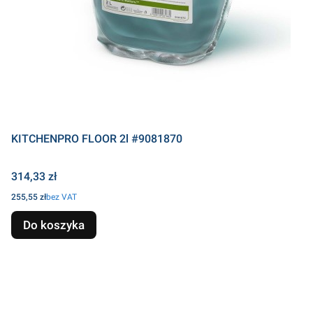
KITCHENPRO FLOOR 2l #9081870
Cena
314,33 zł
Cena
255,55 zł
bez VAT
Do koszyka