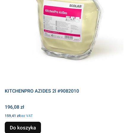
KITCHENPRO AZIDES 2l #9082010
Cena
196,08 zł
Cena
159,41 zł
bez VAT
Do koszyka