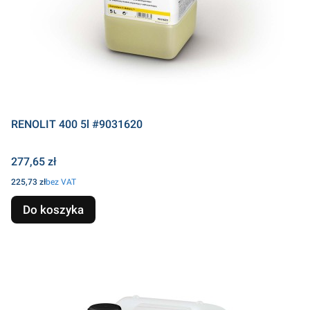
RENOLIT 400 5l #9031620
Cena
277,65 zł
Cena
225,73 zł
bez VAT
Do koszyka