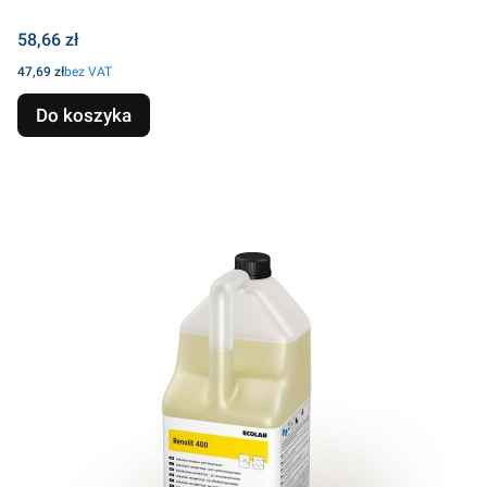
Cena
58,66 zł
Cena
47,69 zł
bez VAT
Do koszyka