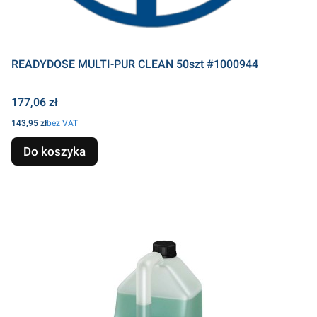
READYDOSE MULTI-PUR CLEAN 50szt #1000944
Cena
177,06 zł
Cena
143,95 zł
bez VAT
Do koszyka