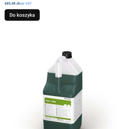
Cena
685,48 zł
bez VAT
Do koszyka