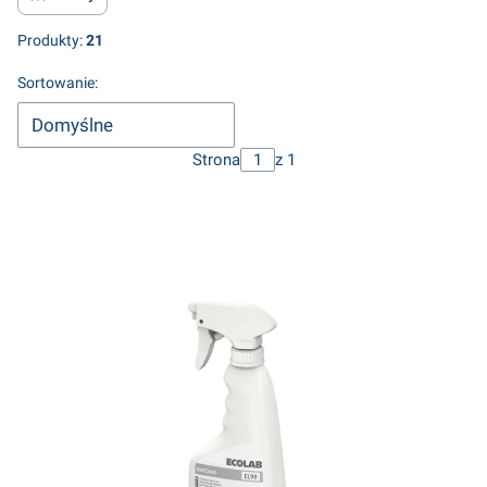
Produkty:
21
Lista produktów
Sortowanie:
Domyślne
Strona
z 1