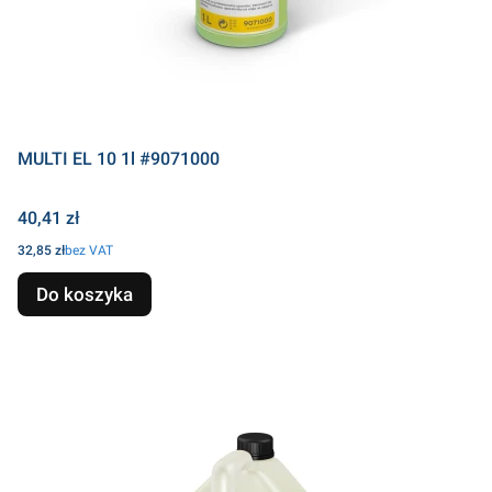
MULTI EL 10 1l #9071000
Cena
40,41 zł
Cena
32,85 zł
bez VAT
Do koszyka