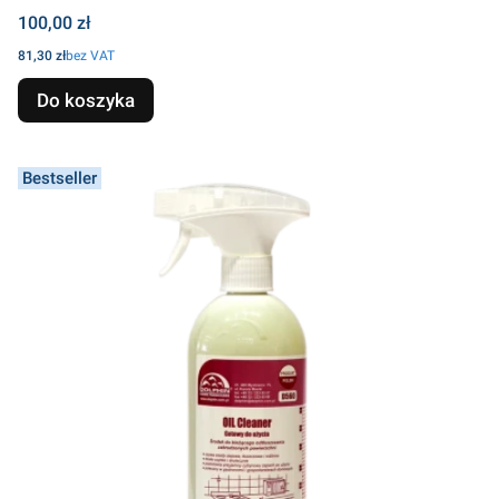
Cena
100,00 zł
Cena
81,30 zł
bez VAT
Do koszyka
Bestseller