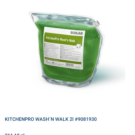
KITCHENPRO WASH`N WALK 2l #9081930