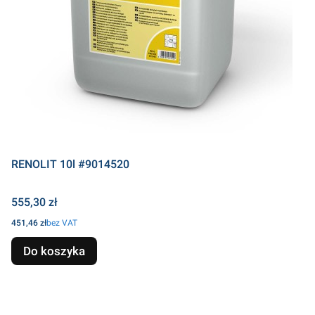
RENOLIT 10l #9014520
Cena
555,30 zł
Cena
451,46 zł
bez VAT
Do koszyka