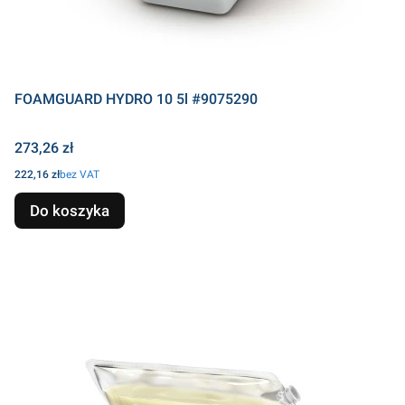
FOAMGUARD HYDRO 10 5l #9075290
Cena
273,26 zł
Cena
222,16 zł
bez VAT
Do koszyka