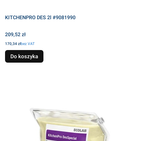
KITCHENPRO DES 2l #9081990
Cena
209,52 zł
Cena
170,34 zł
bez VAT
Do koszyka