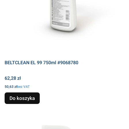
BELTCLEAN EL 99 750ml #9068780
Cena
62,28 zł
Cena
50,63 zł
bez VAT
Do koszyka