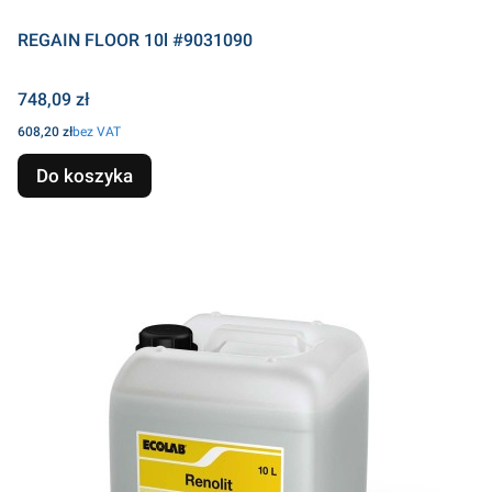
REGAIN FLOOR 10l #9031090
Cena
748,09 zł
Cena
608,20 zł
bez VAT
Do koszyka