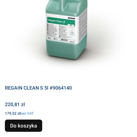
REGAIN CLEAN S 5l #9064140
Cena
220,81 zł
Cena
179,52 zł
bez VAT
Do koszyka