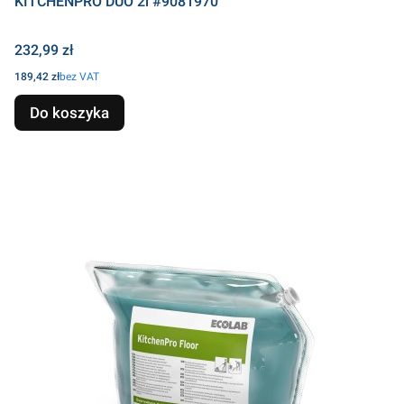
KITCHENPRO DUO 2l #9081970
Cena
232,99 zł
Cena
189,42 zł
bez VAT
Do koszyka