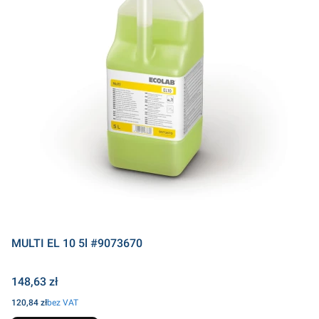
MULTI EL 10 5l #9073670
Cena
148,63 zł
Cena
120,84 zł
bez VAT