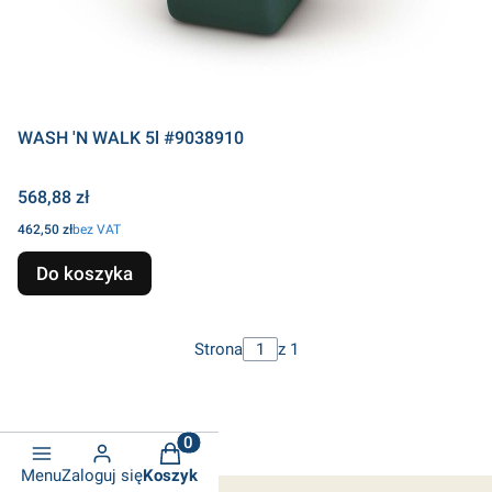
WASH 'N WALK 5l #9038910
Cena
568,88 zł
Cena
462,50 zł
bez VAT
Do koszyka
Strona
z 1
Produkty w koszyku: 0. Zobacz szcze
Menu
Zaloguj się
Koszyk