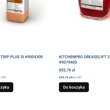
TRIP PLUS 5l #9004300
KITCHENPRO GREASELIFT 2
#9079400
Cena
855,79 zł
Cena
z VAT
695,76 zł
bez VAT
szyka
Do koszyka