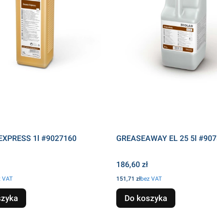
EXPRESS 1l #9027160
GREASEAWAY EL 25 5l #90
Cena
186,60 zł
Cena
z VAT
151,71 zł
bez VAT
szyka
Do koszyka