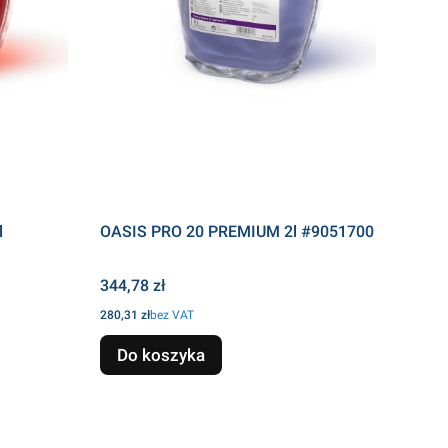
l
OASIS PRO 20 PREMIUM 2l #9051700
Cena
344,78 zł
Cena
280,31 zł
bez VAT
Do koszyka