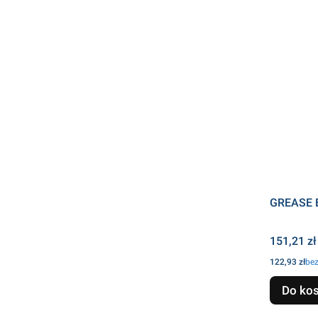
GREASE 
Cena
151,21 zł
Cena
122,93 zł
be
Do ko