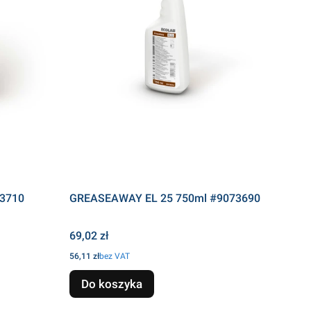
73710
GREASEAWAY EL 25 750ml #9073690
Cena
69,02 zł
Cena
56,11 zł
bez VAT
Do koszyka