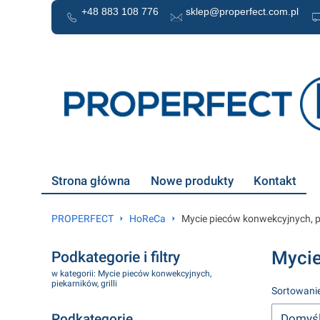
+48 883 108 776
sklep@properfect.com.pl
Strona główna
Nowe produkty
Kontakt
PROPERFECT
HoReCa
Mycie pieców konwekcyjnych, pie
Mycie
Podkategorie i filtry
w kategorii: Mycie pieców konwekcyjnych,
piekarników, grilli
Lista 
Sortowanie
Podkategorie
Domyś