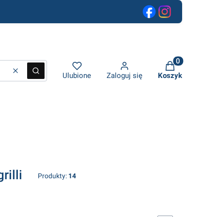
 600 zł netto
Produkty w ko
Wyczyść
Szukaj
Ulubione
Zaloguj się
Koszyk
illi
Produkty:
14