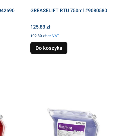
042690
GREASELIFT RTU 750ml #9080580
Cena
125,83 zł
Cena
102,30 zł
bez VAT
Do koszyka