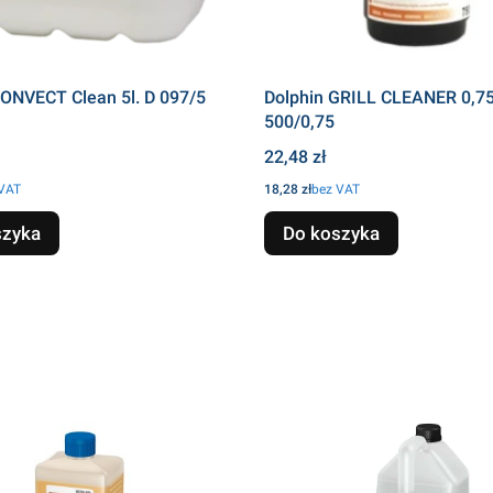
CONVECT Clean 5l. D 097/5
Dolphin GRILL CLEANER 0,75
500/0,75
Cena
22,48 zł
Cena
 VAT
18,28 zł
bez VAT
szyka
Do koszyka