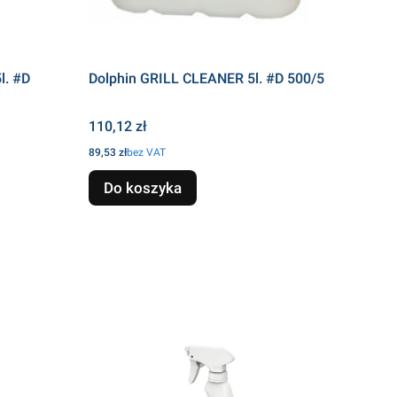
l. #D
Dolphin GRILL CLEANER 5l. #D 500/5
Cena
110,12 zł
Cena
89,53 zł
bez VAT
Do koszyka