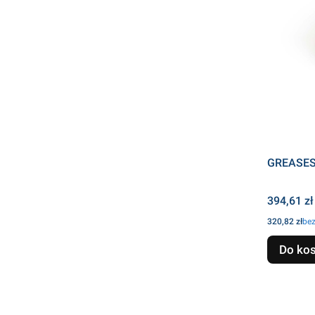
GREASES
Cena
394,61 zł
Cena
320,82 zł
be
Do ko