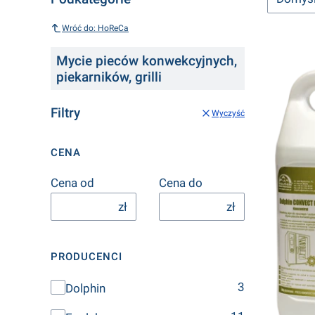
Wróć do: HoReCa
Mycie pieców konwekcyjnych,
piekarników, grilli
Filtry
Wyczyść
CENA
Cena od
Cena do
zł
zł
PRODUCENCI
Producenci
3
Dolphin