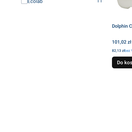
11
Ecolab
Dolphin 
Cena
101,02 zł
Cena
82,13 zł
bez
Do ko