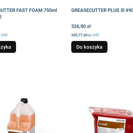
UTTER FAST FOAM 750ml
GREASECUTTER PLUS 5l #9
0
Cena
326,90 zł
Cena
z VAT
265,77 zł
bez VAT
szyka
Do koszyka