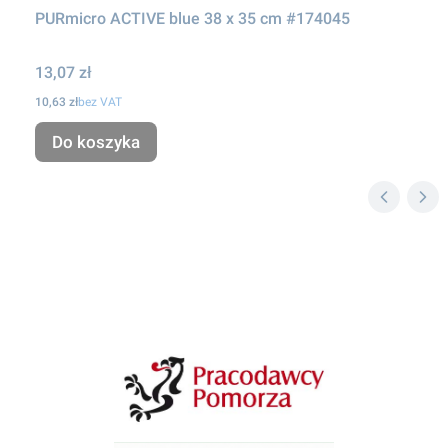
PURmicro ACTIVE blue 38 x 35 cm #174045
Cena
13,07 zł
Cena
10,63 zł
bez VAT
Do koszyka
Linki w stopce