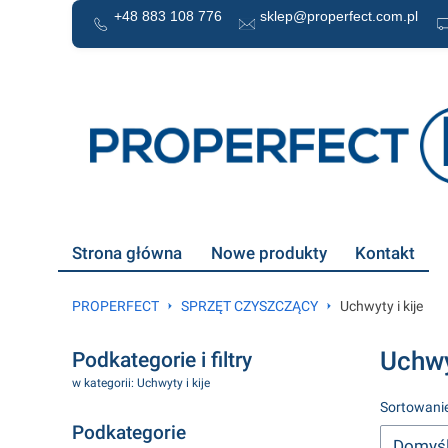
+48 883 108 776
sklep@properfect.com.pl
Strona główna
Nowe produkty
Kontakt
PROPERFECT
SPRZĘT CZYSZCZĄCY
Uchwyty i kije
Uchwy
Podkategorie i filtry
w kategorii: Uchwyty i kije
Lista 
Sortowanie
Podkategorie
Domyś