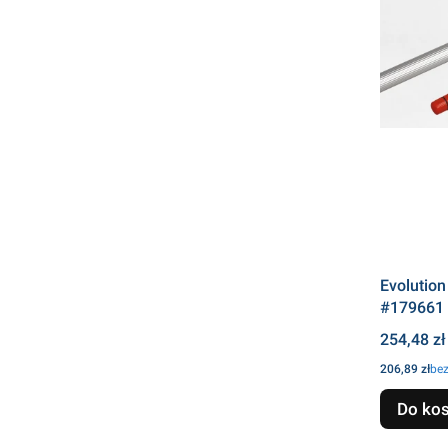
Evolution
#179661
Cena
254,48 zł
Cena
206,89 zł
be
Do ko