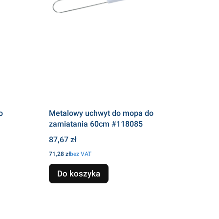
o
Metalowy uchwyt do mopa do
zamiatania 60cm #118085
Cena
87,67 zł
Cena
71,28 zł
bez VAT
Do koszyka