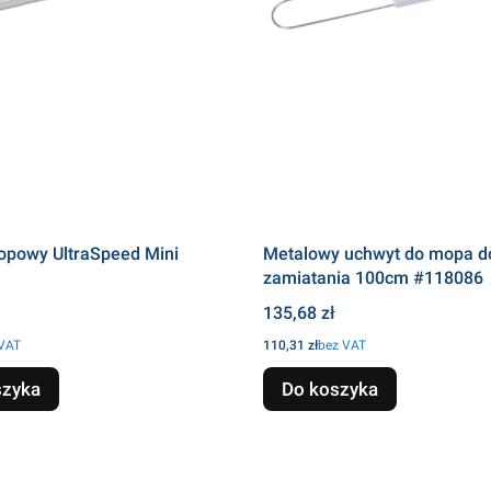
kopowy UltraSpeed Mini
Metalowy uchwyt do mopa d
zamiatania 100cm #118086
Cena
135,68 zł
Cena
 VAT
110,31 zł
bez VAT
szyka
Do koszyka