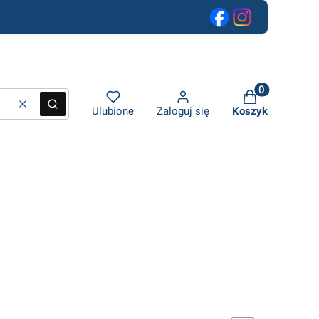
 600 zł netto
Produkty w ko
Wyczyść
Szukaj
Ulubione
Zaloguj się
Koszyk