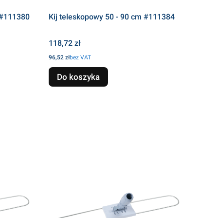
 #111380
Kij teleskopowy 50 - 90 cm #111384
Cena
118,72 zł
Cena
96,52 zł
bez VAT
Do koszyka