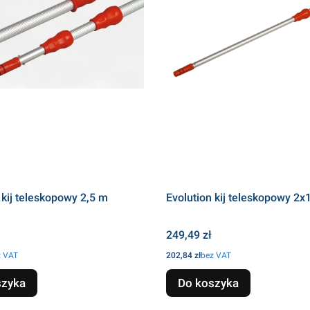
 kij teleskopowy 2,5 m
Evolution kij teleskopowy 2x
Cena
249,49 zł
Cena
z VAT
202,84 zł
bez VAT
szyka
Do koszyka