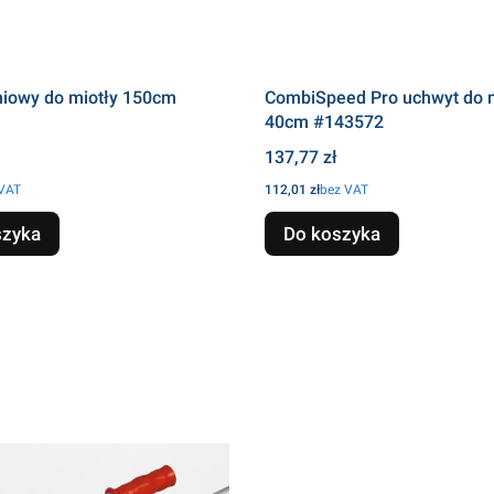
iniowy do miotły 150cm
CombiSpeed Pro uchwyt do
40cm #143572
Cena
137,77 zł
Cena
 VAT
112,01 zł
bez VAT
szyka
Do koszyka