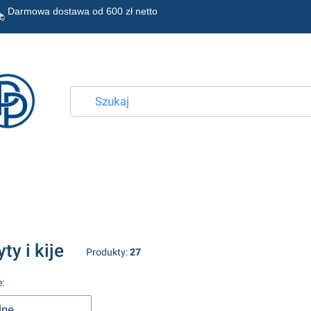
Darmowa dostawa od
ty i kije
Produkty:
27
produktów
:
lne