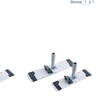
Strona
z 1