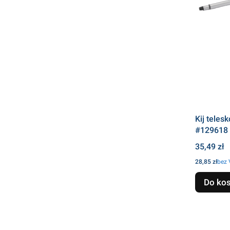
Kij teles
#129618
Cena
35,49 zł
Cena
28,85 zł
bez
Do ko