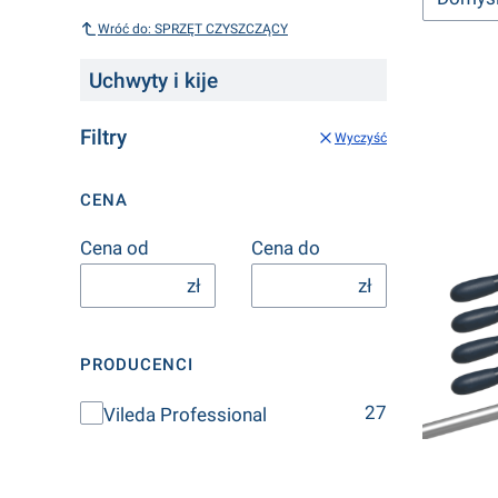
Wróć do: SPRZĘT CZYSZCZĄCY
Uchwyty i kije
Filtry
Wyczyść
CENA
Cena od
Cena do
zł
zł
PRODUCENCI
Producenci
27
Vileda Professional