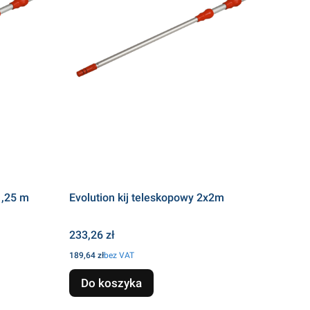
1,25 m
Evolution kij teleskopowy 2x2m
Cena
233,26 zł
Cena
189,64 zł
bez VAT
Do koszyka