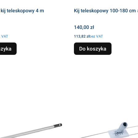
 kij teleskopowy 4 m
Kij teleskopowy 100-180 cm
Cena
140,00 zł
Cena
z VAT
113,82 zł
bez VAT
szyka
Do koszyka