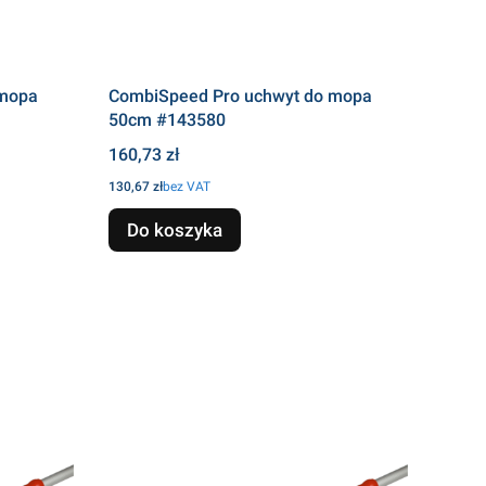
 mopa
CombiSpeed Pro uchwyt do mopa
50cm #143580
Cena
160,73 zł
Cena
130,67 zł
bez VAT
Do koszyka