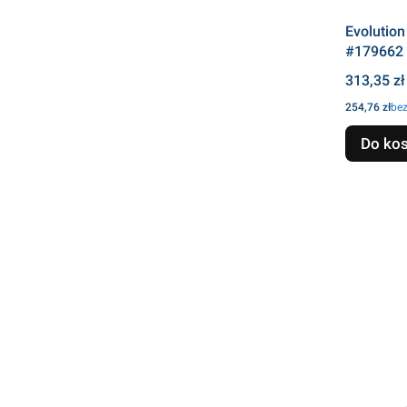
Evolution
#179662
Cena
313,35 zł
Cena
254,76 zł
be
Do ko