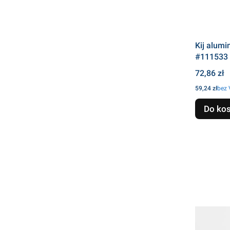
Kij alum
#111533
Cena
72,86 zł
Cena
59,24 zł
bez
Do ko